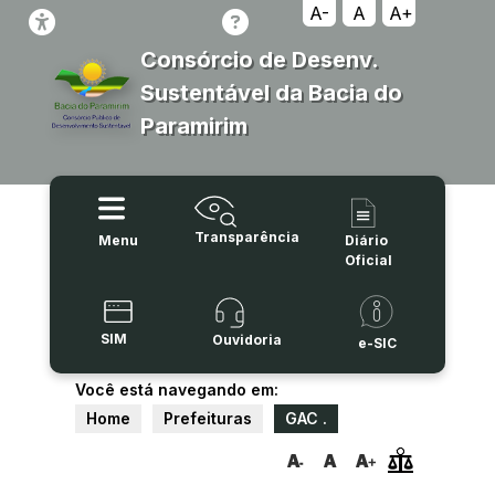
A-
A
A+
Consórcio de Desenv.
Sustentável da Bacia do
Paramirim
Transparência
Menu
Diário
Oficial
SIM
Ouvidoria
e-SIC
Você está navegando em:
Home
Prefeituras
GAC .