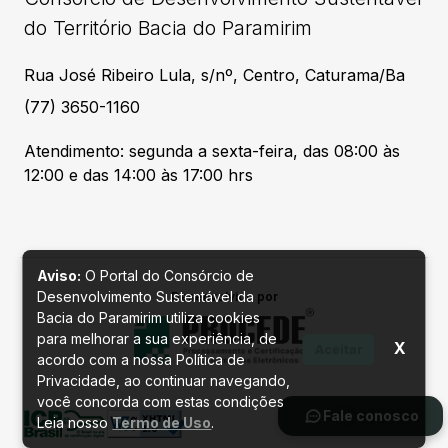
do Território Bacia do Paramirim
Rua José Ribeiro Lula, s/nº, Centro, Caturama/Ba
(77) 3650-1160
Atendimento: segunda a sexta-feira, das 08:00 às
12:00 e das 14:00 às 17:00 hrs
Aviso:
O Portal do Consórcio de
Desenvolvimento Sustentável da
Desenvolvido por
Bacia do Paramirim utiliza cookies
para melhorar a sua experiência, de
X
Aceitar
acordo com a nossa Política de
Privacidade, ao continuar navegando,
você concorda com estas condições
Fale conosco
Leia nosso
Termo de Uso
.