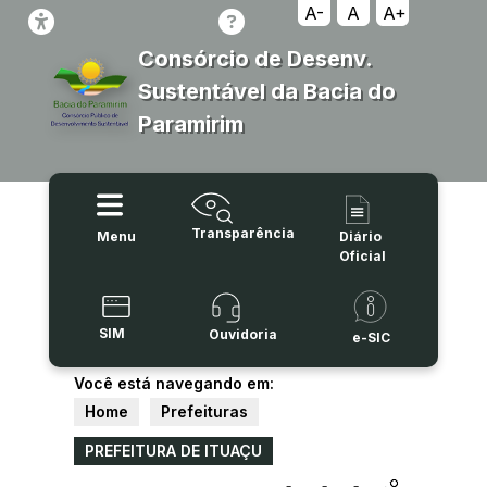
A-
A
A+
Consórcio de Desenv.
Sustentável da Bacia do
Paramirim
Transparência
Menu
Diário
Oficial
SIM
Ouvidoria
e-SIC
Você está navegando em:
Home
Prefeituras
PREFEITURA DE ITUAÇU