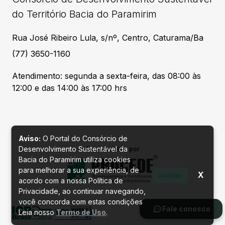
do Território Bacia do Paramirim
Rua José Ribeiro Lula, s/nº, Centro, Caturama/Ba
(77) 3650-1160
Atendimento: segunda a sexta-feira, das 08:00 às
12:00 e das 14:00 às 17:00 hrs
Aviso:
O Portal do Consórcio de
Desenvolvimento Sustentável da
Desenvolvido por
Bacia do Paramirim utiliza cookies
para melhorar a sua experiência, de
X
Aceitar
acordo com a nossa Política de
Privacidade, ao continuar navegando,
você concorda com estas condições
Fale conosco
Leia nosso
Termo de Uso
.