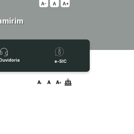
A-
A
A+
amirim
Ouvidoria
e-SIC