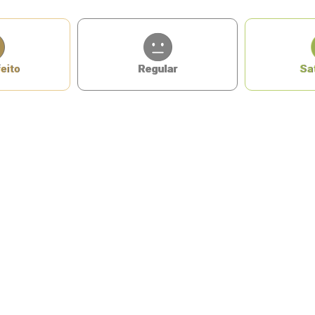
eito
Regular
Sat