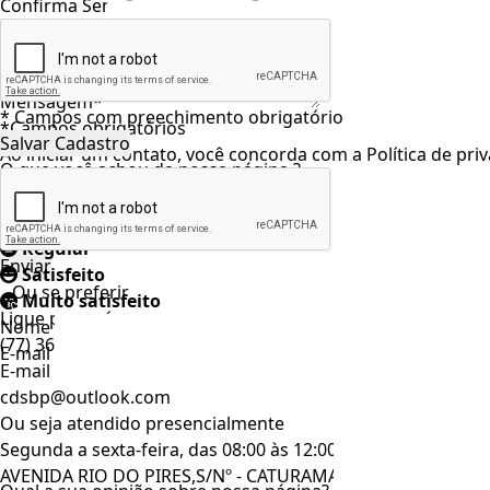
Confirma Senha:
*
Mensagem*
* Campos com preechimento obrigatório
*Campos obrigatórios
Ao iniciar um contato, você concorda com a
Política de pri
O que você achou da nossa página ?
Muito insatisfeito
Insatisfeito
Regular
Satisfeito
...Ou se preferir
Muito satisfeito
Ligue para nós
Nome
(77) 3650-1160
E-mail
E-mail
cdsbp@outlook.com
Ou seja atendido presencialmente
Segunda a sexta-feira, das 08:00 às 12:00 e das 14:00 às 17:
AVENIDA RIO DO PIRES,S/Nº - CATURAMA/BA