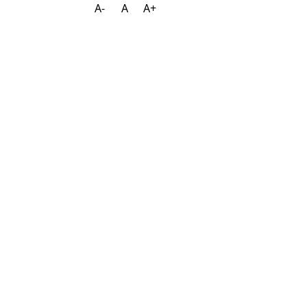
A-
A
A+