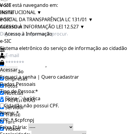
e-SIC
Você está navegando em:
INSTITUCIONAL
Home
▼
PORTAL DA TRANSPARÊNCIA LC 131/01
e-SIC
▼
ACESSO À INFORMAÇÃO LEI 12.527
Cadastrar
▼
e-SIC
Sistema eletrônico do serviço de informação ao cidadão
Filtrar por todos
Acesso à Informação
Cidadão
Esqueci a senha
|
Quero cadastrar
Empresas
Dados Pessoais
Fotos
Tipo de Pessoa:
*
Notícias
Física
Jurídica
PREFEITURAS
Cidadão não possui CPF.
Servidor
Nome
:
*
Transparência
CPF:
*
Turistas
Faixa Etária:
Videos